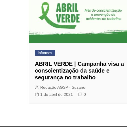
Dentista do Sindicato
Farmácia de Manipulação
GBOEX – Previdência e
Seguros
Instituto Catch
Jurídico
Informes
Mafisa Turismo
ABRIL VERDE | Campanha visa a
Mogidonto
conscientização da saúde e
segurança no trabalho
New Saúde Leader
Redação AGSP - Suzano
Óticas Carol
1 de abril de 2021
0
Planos de Saúde
Seguro de Vida