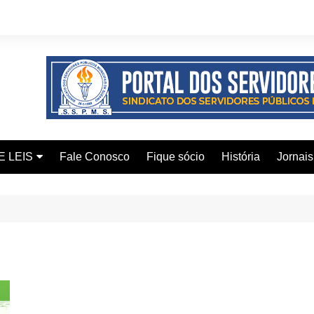
E LEIS
Fale Conosco
Fique sócio
História
Jornais
ervidor
ical