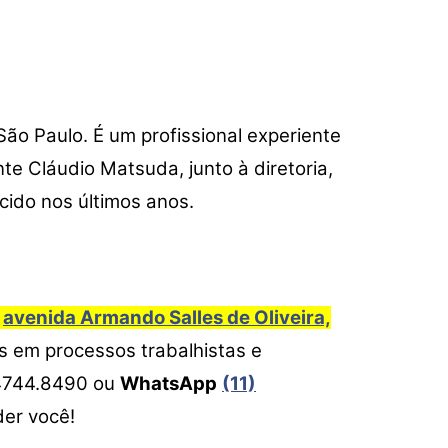
ão Paulo. É um profissional experiente
e Cláudio Matsuda, junto à diretoria,
ido nos últimos anos.
–
avenida Armando Salles de Oliveira,
os em processos trabalhistas e
) 4744.8490 ou
WhatsApp
(11)
der você!