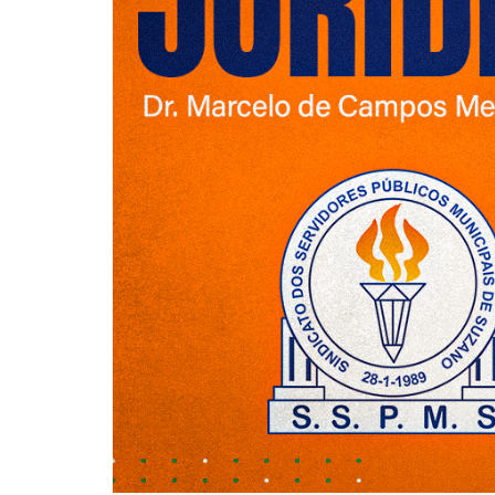
Jurídico
Mafisa Turismo
Mogidonto
New Saúde Leader
Óticas Carol
Planos de Saúde
Seguro de Vida