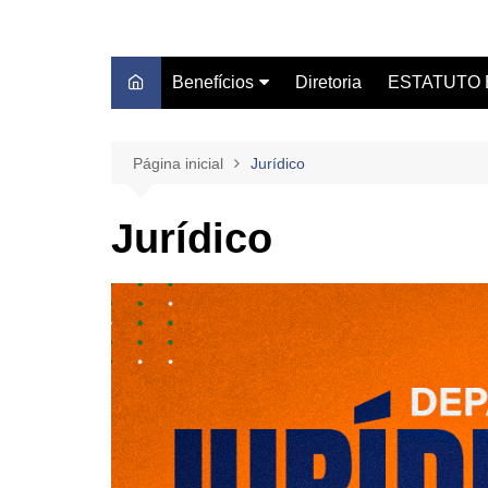
Benefícios
Diretoria
ESTATUTO 
Autoescola Técnica
Estatuto do S
Blue Beach Thermas Park
Leis/Servidor
Página inicial
Jurídico
Caash Fácil
Certidão Sind
Jurídico
Centro Médico Clube DS
Centro Universitário
Unifacvest
Consignado – Sicredi
Dentista do Sindicato
Farmácia de Manipulação
GBOEX – Previdência e
Seguros
Instituto Catch