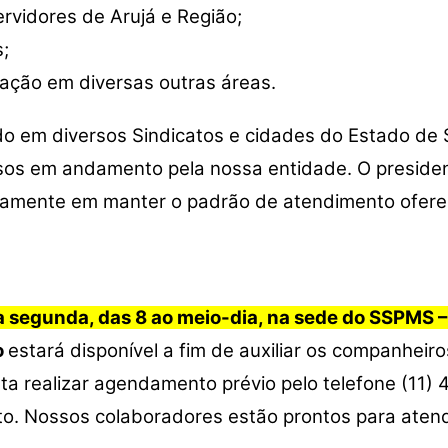
rvidores de Arujá e Região;
s;
ação em diversas outras áreas.
do em diversos Sindicatos e cidades do Estado de S
sos em andamento pela nossa entidade. O president
vamente em manter o padrão de atendimento oferec
a segunda, das 8 ao meio-dia, na sede do SSPMS 
o
estará disponível a fim de auxiliar os companheir
asta realizar agendamento prévio pelo telefone (11
to. Nossos colaboradores estão prontos para aten