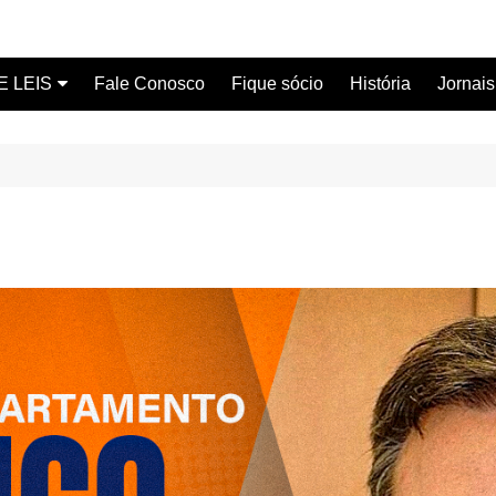
E LEIS
Fale Conosco
Fique sócio
História
Jornais
ervidor
ical