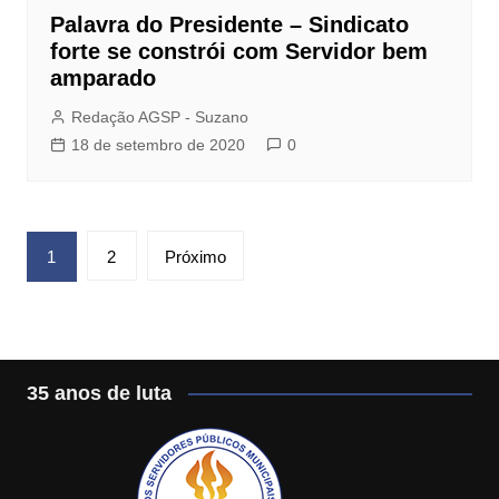
Palavra do Presidente – Sindicato
forte se constrói com Servidor bem
amparado
Redação AGSP - Suzano
18 de setembro de 2020
0
Paginação
1
2
Próximo
de
posts
35 anos de luta