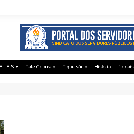
E LEIS
Fale Conosco
Fique sócio
História
Jornais
ervidor
ical