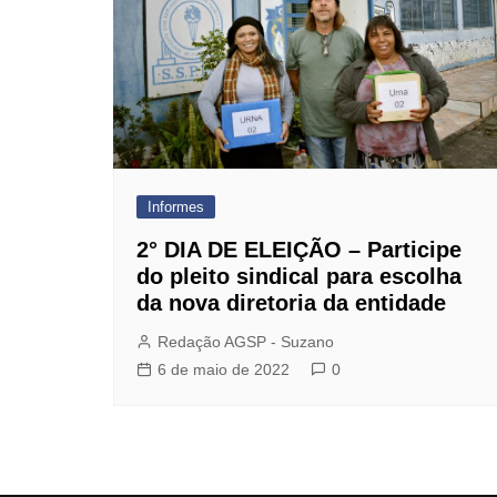
Dentista do Sindicato
Farmácia de Manipulação
GBOEX – Previdência e
Seguros
Instituto Catch
Jurídico
Informes
Mafisa Turismo
2° DIA DE ELEIÇÃO – Participe
Mogidonto
do pleito sindical para escolha
da nova diretoria da entidade
New Saúde Leader
Redação AGSP - Suzano
Óticas Carol
6 de maio de 2022
0
Planos de Saúde
Seguro de Vida