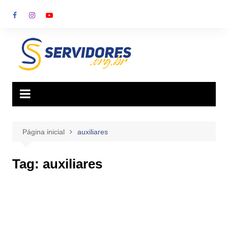
Ir
para
o
conteúdo
Página inicial
auxiliares
Tag:
auxiliares