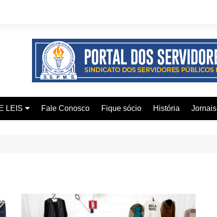
E LEIS
Fale Conosco
Fique sócio
História
Jornais
ervidor
ical