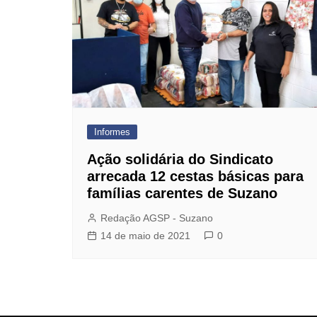
Dentista do Sindicato
Farmácia de Manipulação
GBOEX – Previdência e
Seguros
Instituto Catch
Jurídico
Informes
Mafisa Turismo
Ação solidária do Sindicato
Mogidonto
arrecada 12 cestas básicas para
famílias carentes de Suzano
New Saúde Leader
Redação AGSP - Suzano
Óticas Carol
14 de maio de 2021
0
Planos de Saúde
Seguro de Vida