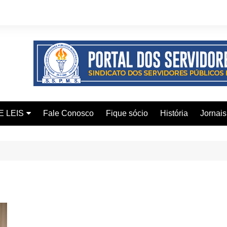
E LEIS
Fale Conosco
Fique sócio
História
Jornais
ervidor
ical