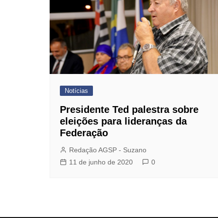
Dentista do Sindicato
Farmácia de Manipulação
GBOEX – Previdência e
Seguros
Instituto Catch
Jurídico
Notícias
Mafisa Turismo
Presidente Ted palestra sobre
Mogidonto
eleições para lideranças da
Federação
New Saúde Leader
Redação AGSP - Suzano
Óticas Carol
11 de junho de 2020
0
Planos de Saúde
Seguro de Vida