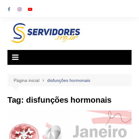
Ir
para
o
conteúdo
Página inicial
disfunções hormonais
Tag:
disfunções hormonais