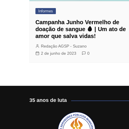
Jurídico
Informes
Mafisa Turismo
Campanha Junho Vermelho de
Mogidonto
doação de sangue 🩸 | Um ato de
amor que salva vidas!
New Saúde Leader
Redação AGSP - Suzano
Óticas Carol
2 de junho de 2023
0
Planos de Saúde
Seguro de Vida
35 anos de luta