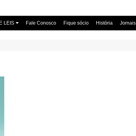
E LEIS
Fale Conosco
Fique sócio
História
Jornais
ervidor
ical