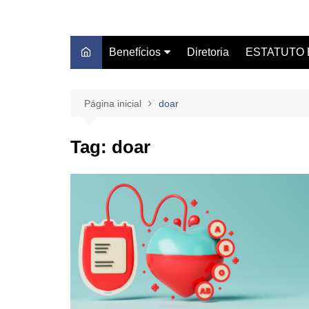
Benefícios
Diretoria
ESTATUTO 
Autoescola Técnica
Estatuto do S
Blue Beach Thermas Park
Leis/Servidor
Página inicial
doar
Caash Fácil
Certidão Sind
Tag:
doar
Centro Médico Clube DS
Centro Universitário
Unifacvest
Consignado – Sicredi
Dentista do Sindicato
Farmácia de Manipulação
GBOEX – Previdência e
Seguros
Instituto Catch