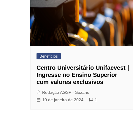
Dentista do Sindicato
Farmácia de Manipulação
GBOEX – Previdência e
Seguros
Instituto Catch
Jurídico
Benefícios
Mafisa Turismo
Centro Universitário Unifacvest |
Mogidonto
Ingresse no Ensino Superior
com valores exclusivos
New Saúde Leader
Redação AGSP - Suzano
Óticas Carol
10 de janeiro de 2024
1
Planos de Saúde
Seguro de Vida