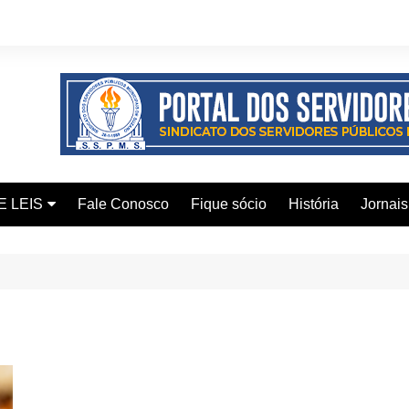
E LEIS
Fale Conosco
Fique sócio
História
Jornais
ervidor
ical