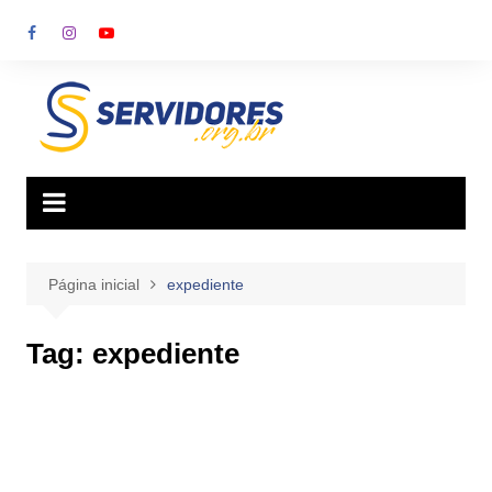
Ir
para
o
conteúdo
Página inicial
expediente
Tag:
expediente