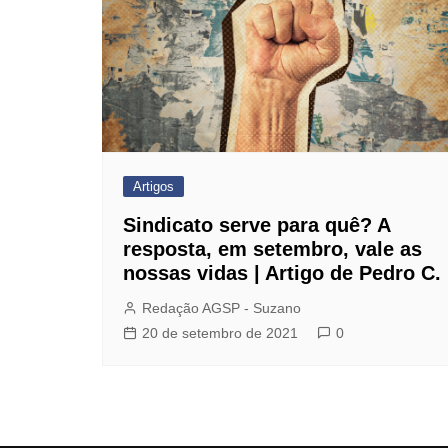
Dentista do Sindicato
Farmácia de Manipulação
GBOEX – Previdência e
Seguros
Instituto Catch
Jurídico
Artigos
Mafisa Turismo
Sindicato serve para quê? A
Mogidonto
resposta, em setembro, vale as
nossas vidas | Artigo de Pedro C.
New Saúde Leader
Redação AGSP - Suzano
Óticas Carol
20 de setembro de 2021
0
Planos de Saúde
Seguro de Vida