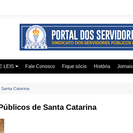
E LEIS
Fale Conosco
Fique sócio
História
Jornais
ervidor
 Santa Catarina
ical
úblicos de Santa Catarina