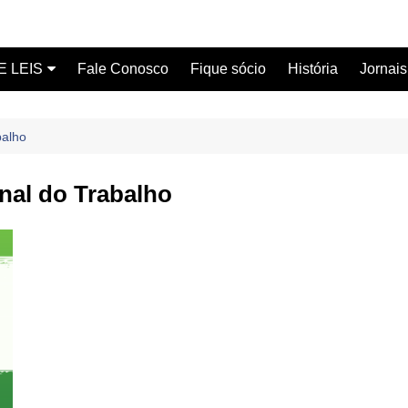
E LEIS
Fale Conosco
Fique sócio
História
Jornais
ervidor
balho
ical
nal do Trabalho