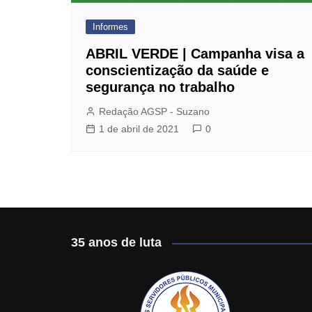
Jurídico
Informes
Mafisa Turismo
ABRIL VERDE | Campanha visa a
Mogidonto
conscientização da saúde e
segurança no trabalho
New Saúde Leader
Redação AGSP - Suzano
Óticas Carol
1 de abril de 2021
0
Planos de Saúde
Seguro de Vida
35 anos de luta