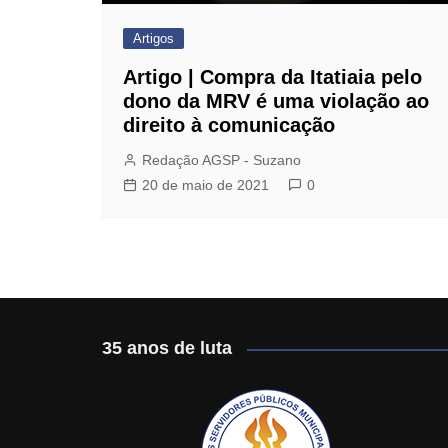
Jurídico
Artigos
Mafisa Turismo
Artigo | Compra da Itatiaia pelo
Mogidonto
dono da MRV é uma violação ao
direito à comunicação
New Saúde Leader
Redação AGSP - Suzano
Óticas Carol
20 de maio de 2021
0
Planos de Saúde
Seguro de Vida
35 anos de luta