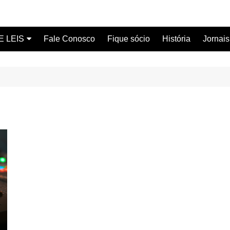
E LEIS
Fale Conosco
Fique sócio
História
Jornais
ervidor
ical