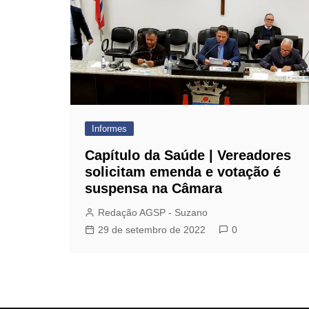
Dentista do Sindicato
Farmácia de Manipulação
GBOEX – Previdência e
Seguros
Instituto Catch
Jurídico
Informes
Mafisa Turismo
Capítulo da Saúde | Vereadores
Mogidonto
solicitam emenda e votação é
suspensa na Câmara
New Saúde Leader
Redação AGSP - Suzano
Óticas Carol
29 de setembro de 2022
0
Planos de Saúde
Seguro de Vida