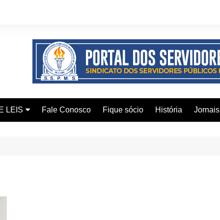
E LEIS
Fale Conosco
Fique sócio
História
Jornais
ervidor
ical