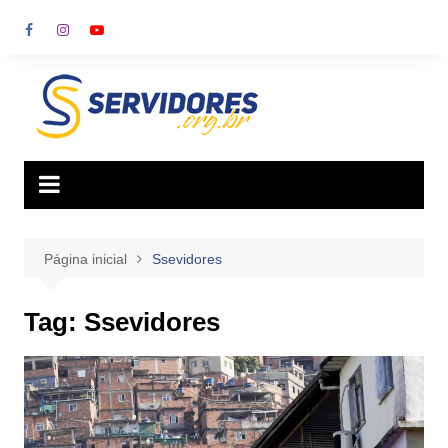
Ir
para
o
conteúdo
Página inicial
Ssevidores
Tag:
Ssevidores