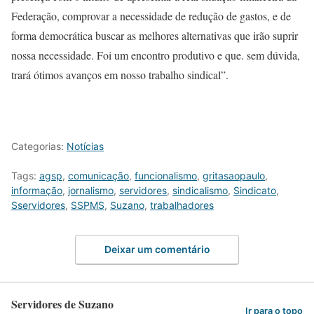
Federação, comprovar a necessidade de redução de gastos, e de
forma democrática buscar as melhores alternativas que irão suprir
nossa necessidade. Foi um encontro produtivo e que. sem dúvida,
trará ótimos avanços em nosso trabalho sindical”.
Categorias:
Notícias
Tags:
agsp
,
comunicação
,
funcionalismo
,
gritasaopaulo
,
informação
,
jornalismo
,
servidores
,
sindicalismo
,
Sindicato
,
Sservidores
,
SSPMS
,
Suzano
,
trabalhadores
Deixar um comentário
Servidores de Suzano
Ir para o topo