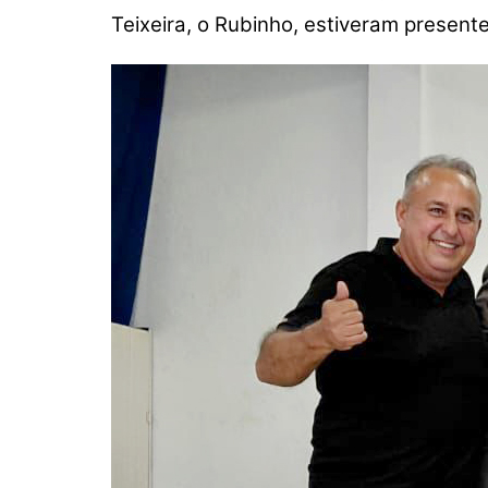
p
o
k
Teixeira, o Rubinho, estiveram present
k