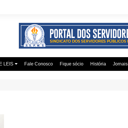
E LEIS
Fale Conosco
Fique sócio
História
Jornais
ervidor
ical