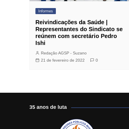
Jurídico
Informes
Mafisa Turismo
Reivindicações da Saúde |
Mogidonto
Representantes do Sindicato se
reúnem com secretário Pedro
New Saúde Leader
Ishi
Óticas Carol
Redação AGSP - Suzano
Planos de Saúde
21 de fevereiro de 2022
0
Seguro de Vida
35 anos de luta