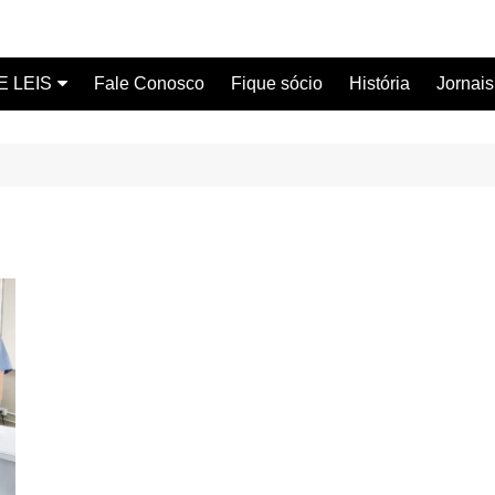
E LEIS
Fale Conosco
Fique sócio
História
Jornais
ervidor
ical