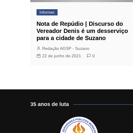
Jurídico
Informes
Mafisa Turismo
Nota de Repúdio | Discurso do
Mogidonto
Vereador Denis é um desserviço
para a cidade de Suzano
New Saúde Leader
Redação AGSP - Suzano
Óticas Carol
22 de junho de 2021
0
Planos de Saúde
Seguro de Vida
35 anos de luta