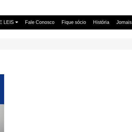
E LEIS
Fale Conosco
Fique sócio
História
Jornais
ervidor
ical