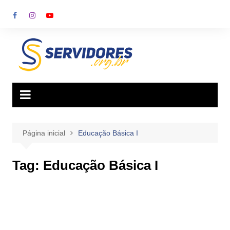
Ir
para
o
conteúdo
Página inicial
Educação Básica I
Tag:
Educação Básica I