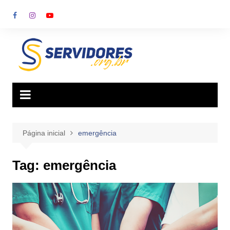
Ir
para
o
conteúdo
Página inicial
emergência
Tag:
emergência