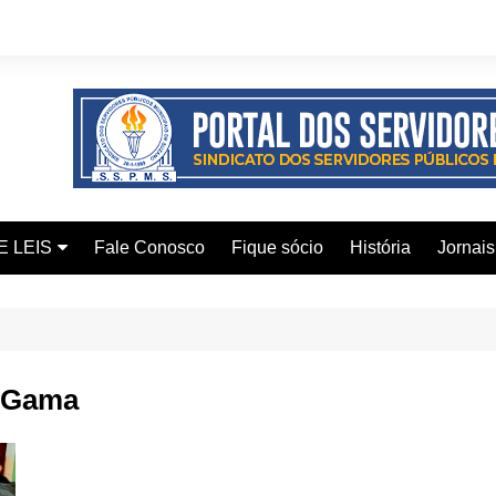
E LEIS
Fale Conosco
Fique sócio
História
Jornais
ervidor
ical
i Gama