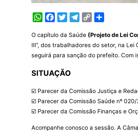
W
F
T
T
C
S
h
a
w
el
o
h
at
c
itt
e
p
ar
O capítulo da Saúde
(Projeto de Lei 
s
e
er
gr
y
e
III”, dos trabalhadores do setor, na L
A
b
a
Li
seguirá para sanção do prefeito. Com i
p
o
m
n
SITUAÇÃO
p
o
k
k
☑️ Parecer da Comissão Justiça e Red
☑️ Parecer da Comissão Saúde nº 020/
☑️ Parecer da Comissão Finanças e Or
Acompanhe conosco a sessão. A Câma