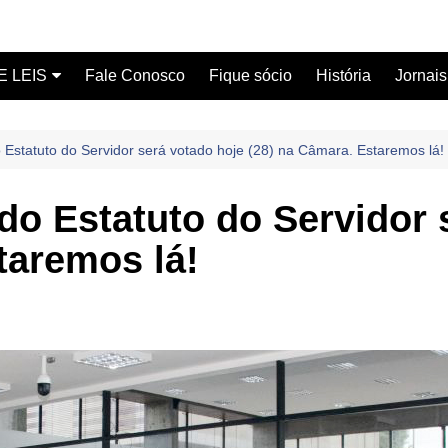
E LEIS
Fale Conosco
Fique sócio
História
Jornais
ervidor
 Estatuto do Servidor será votado hoje (28) na Câmara. Estaremos lá!
ical
do Estatuto do Servidor 
taremos lá!