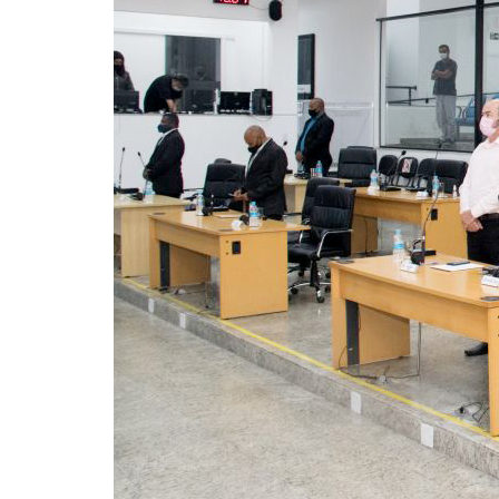
Jurídico
Mafisa Turismo
Mogidonto
New Saúde Leader
Óticas Carol
Planos de Saúde
Seguro de Vida