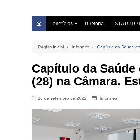
Benefícios
Diretoria
ESTATUTO 
Autoescola Técnica
Estatuto do S
Blue Beach Thermas Park
Leis/Servidor
Página inicial
Informes
Capítulo da Saúde do
Caash Fácil
Certidão Sind
Capítulo da Saúde 
Centro Médico Clube DS
(28) na Câmara. Es
Centro Universitário
Unifacvest
Consignado – Sicredi
28 de setembro de 2022
Informes
Dentista do Sindicato
Farmácia de Manipulação
GBOEX – Previdência e
Seguros
Instituto Catch