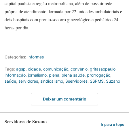
capital paulista e região metropolitana, além de possuir rede
própria de atendimento, formada por 22 unidades ambulatoriais e
dois hospitais com pronto-socorro ginecológico e pediátrico 24
horas por dia.
Categorias:
Informes
Tags:
agsp
,
cidade
,
comunicação
,
convênio
,
gritasaopaulo
,
informação
,
jornalismo
,
plena
,
plena saúde
,
prorrogação
,
saúde
,
servidores
,
sindicalismo
,
Sservidores
,
SSPMS
,
Suzano
Deixar um comentário
Servidores de Suzano
Ir para o topo