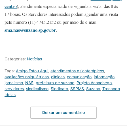
centro
), atendimento especializado de segunda a sexta, das 8 às
17 horas. Os Servidores interessados podem agendar uma visita
pelo número (11) 4745.2152 ou por meio do e-mail
sma.nas@suzano.sp.gov.br
.
Categorias:
Notícias
Tags:
Amigo Estou Aqui
,
atendimentos psicoterápicos
,
avaliações psiquiátricas
,
clínicas
,
comunicação
,
informação
,
jornalismo
,
NAS
,
prefeitura de suzano
,
Projeto Aconchego
,
servidores
,
sindicalismo
,
Sindicato
,
SSPMS
,
Suzano
,
Trocando
Ideias
Deixar um comentário