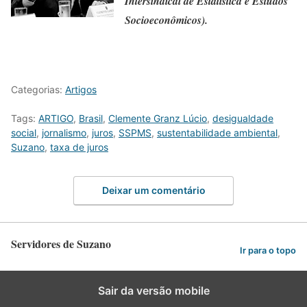
Intersindical de Estatística e Estudos
Socioeconômicos).
Categorias:
Artigos
Tags:
ARTIGO
,
Brasil
,
Clemente Granz Lúcio
,
desigualdade
social
,
jornalismo
,
juros
,
SSPMS
,
sustentabilidade ambiental
,
Suzano
,
taxa de juros
Deixar um comentário
Servidores de Suzano
Ir para o topo
Sair da versão mobile