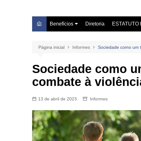
Benefícios
Diretoria
ESTATUTO 
Autoescola Técnica
Estatuto do S
Blue Beach Thermas Park
Leis/Servidor
Página inicial
Informes
Sociedade como um to
Caash Fácil
Certidão Sind
Sociedade como um
Centro Médico Clube DS
combate à violênci
Centro Universitário
Unifacvest
Consignado – Sicredi
13 de abril de 2023
Informes
Dentista do Sindicato
Farmácia de Manipulação
GBOEX – Previdência e
Seguros
Instituto Catch