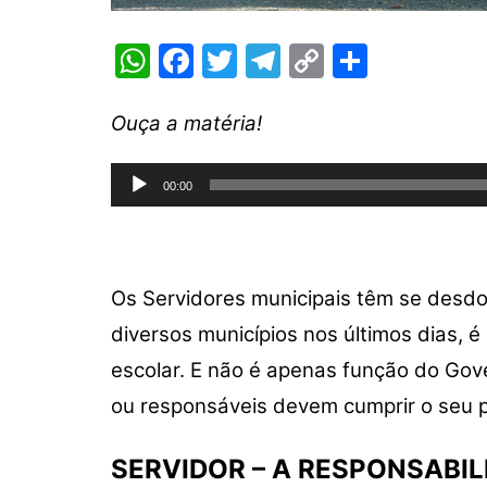
W
F
T
T
C
S
h
a
w
el
o
h
at
c
itt
e
p
ar
Ouça a matéria!
s
e
er
gr
y
e
Tocador
A
b
a
Li
00:00
de
p
o
m
n
áudio
p
o
k
k
Os Servidores municipais têm se desd
diversos municípios nos últimos dias,
escolar. E não é apenas função do Gov
ou responsáveis devem cumprir o seu p
SERVIDOR – A RESPONSABIL