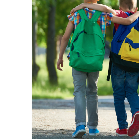
Jurídico
Mafisa Turismo
Mogidonto
New Saúde Leader
Óticas Carol
Planos de Saúde
Seguro de Vida