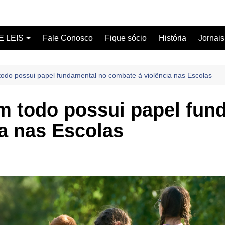
E LEIS
Fale Conosco
Fique sócio
História
Jornais
ervidor
do possui papel fundamental no combate à violência nas Escolas
ical
 todo possui papel fun
a nas Escolas