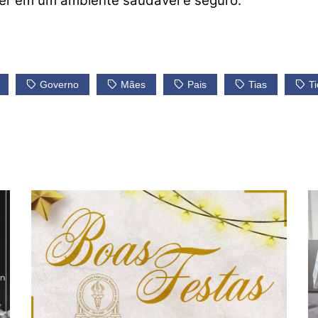
ver em um ambiente saudável e seguro.
Governo
Mães
Pais
Tias
Ti