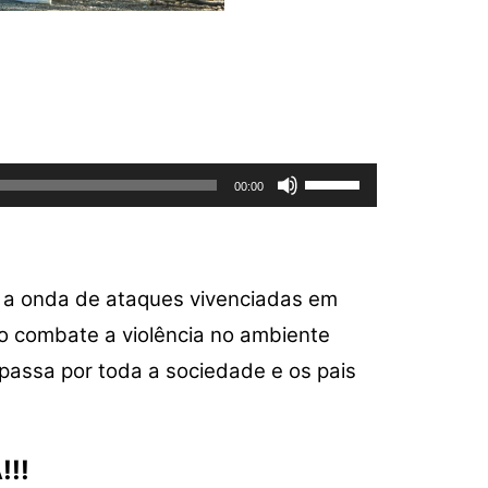
Use
00:00
as
setas
para
cima
 a onda de ataques vivenciadas em
ou
no combate a violência no ambiente
para
baixo
passa por toda a sociedade e os pais
para
aumentar
ou
!!
diminuir