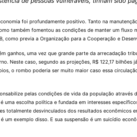
stência de pessoas vulneráveis, tinham sido pag
 economia foi profundamente positivo. Tanto na manutençã
omo também fomentou as condições de manter um fluxo mí
B, como previa a Organização para a Cooperação e Dese
ém ganhos, uma vez que grande parte da arrecadação tribu
no. Neste caso, segundo as projeções, R$ 122,17 bilhões já
pios, o rombo poderia ser muito maior caso essa circulaçã
ponsabilize pelas condições de vida da população através 
 uma escolha política e fundada em interesses específic
s totalmente desvinculados dos resultados econômicos em
é um exemplo disso. E sua suspensão é um suicídio econô