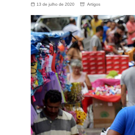
13 de julho de 2020
Artigos
Dentista do Sindicato
Farmácia de Manipulação
GBOEX – Previdência e
Seguros
Instituto Catch
Jurídico
Mafisa Turismo
Mogidonto
New Saúde Leader
Óticas Carol
Planos de Saúde
Seguro de Vida