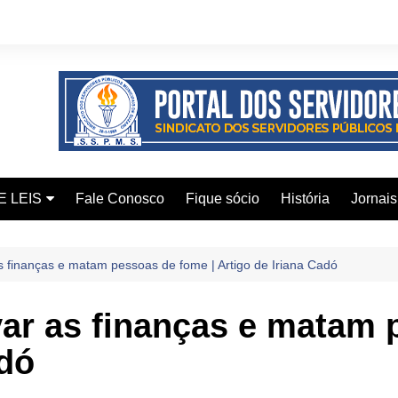
E LEIS
Fale Conosco
Fique sócio
História
Jornais
ervidor
s finanças e matam pessoas de fome | Artigo de Iriana Cadó
ical
ar as finanças e matam 
adó