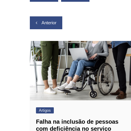
A
b
a
Li
p
o
m
n
Navegação
p
o
k
Anterior
k
de
Post
Artigos
Falha na inclusão de pessoas
com deficiência no serviço