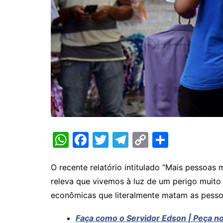
W
F
T
T
C
S
h
a
w
el
o
h
at
c
itt
e
p
ar
O recente relatório intitulado “Mais pesso
releva que vivemos à luz de um perigo muito
s
e
er
gr
y
e
econômicas que literalmente matam as pesso
A
b
a
Li
p
o
m
n
Faça como o Servidor Edson | Peça nos