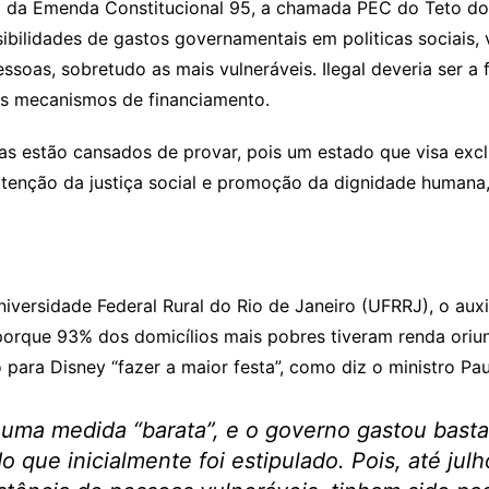
 da Emenda Constitucional 95, a chamada PEC do Teto dos 
bilidades de gastos governamentais em politicas sociais,
essoas, sobretudo as mais vulneráveis. Ilegal deveria ser a
s mecanismos de financiamento.
s estão cansados de provar, pois um estado que visa excl
enção da justiça social e promoção da dignidade humana, 
versidade Federal Rural do Rio de Janeiro (UFRRJ), o auxil
 porque 93% dos domicílios mais pobres tiveram renda oriu
para Disney “fazer a maior festa”, como diz o ministro Pa
uma medida “barata”, e o governo gastou bastan
 que inicialmente foi estipulado. Pois, até ju