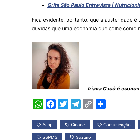
Grita São Paulo Entrevista | Nutricio
Fica evidente, portanto, que a austeridade 
dúvidas que uma economia que colhe como re
Iriana Cadó é economi
W
F
T
T
C
S
h
a
w
el
o
h
at
c
itt
e
p
ar
Agsp
Cidade
Comunicação
s
e
er
gr
y
e
SSPMS
Suzano