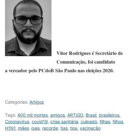
Vitor Rodrigues é Secretário de
Comunicação, foi candidato
a vereador pelo PCdoB São Paulo nas eleições 2020.
Categorias:
Artigos
Tags:
400 mil mortes
,
amigos
,
ARTIGO
,
Brasil
,
brasileiros
,
Coronavírus
,
covid19
,
crise sanitária
,
culpado
,
filhas
,
filhos
,
H1N1
,
mães
,
pais
,
recorde
,
tias
,
tios
,
vacinação