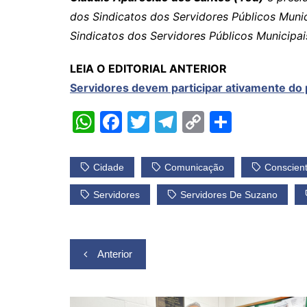
dos Sindicatos dos Servidores Públicos Muni
Sindicatos dos Servidores Públicos Municipai
LEIA O EDITORIAL ANTERIOR
Servidores devem participar ativamente do 
W
F
T
T
C
S
h
a
w
el
o
h
at
c
itt
e
p
ar
Cidade
Comunicação
Conscien
s
e
er
gr
y
e
Servidores
Servidores De Suzano
A
b
a
Li
p
o
m
n
Navegação
p
o
k
Anterior
k
de
Post