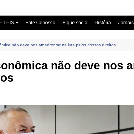
E LEIS
Fale Conosco
Fique sócio
História
Jornais
ervidor
ômica não deve nos amedrontar na luta pelos nossos direitos
ical
conômica não deve nos a
tos