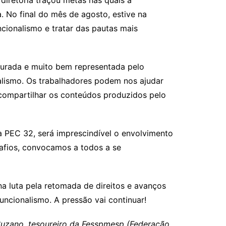
diretoria traçou metas nas quais a
. No final do mês de agosto, estive na
ncionalismo e tratar das pautas mais
uturada e muito bem representada pelo
alismo.
Os trabalhadores podem nos ajudar
 compartilhar os conteúdos produzidos pelo
a PEC 32, será imprescindível o envolvimento
afios, convocamos a todos a se
a luta pela retomada de direitos e avanços
ncionalismo. A pressão vai continuar!
 Suzano, tesoureiro da Fesspmesp (Federação