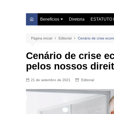
Benefícios
Diretoria
ESTATUTO 
Autoescola Técnica
Estatuto do S
Blue Beach Thermas Park
Leis/Servidor
Página inicial
Editorial
Cenário de crise econ
Caash Fácil
Certidão Sind
Cenário de crise e
Centro Médico Clube DS
pelos nossos direi
Centro Universitário
Unifacvest
Consignado – Sicredi
21 de setembro de 2021
Editorial
Dentista do Sindicato
Farmácia de Manipulação
GBOEX – Previdência e
Seguros
Instituto Catch