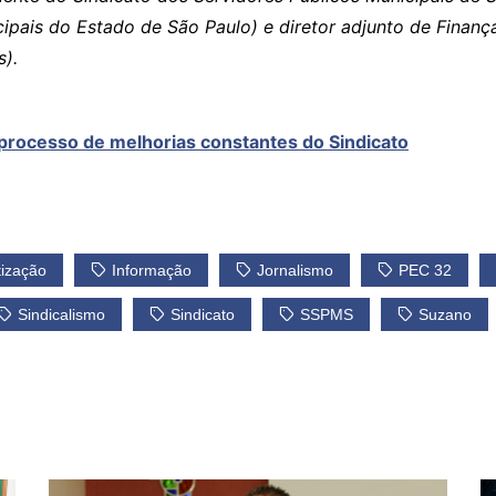
cipais do Estado de São Paulo) e diretor adjunto de Fina
s).
processo de melhorias constantes do Sindicato
tização
Informação
Jornalismo
PEC 32
Sindicalismo
Sindicato
SSPMS
Suzano