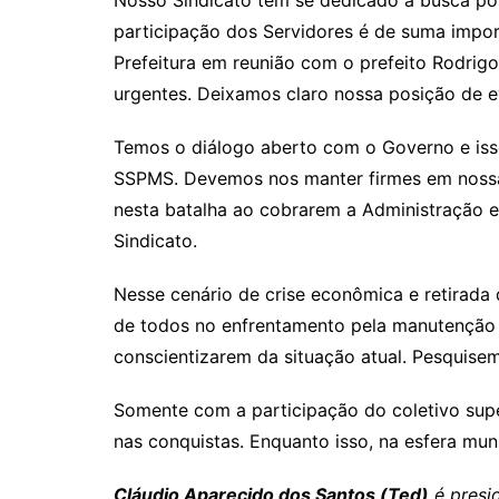
at
c
itt
e
p
ar
Nosso Sindicato tem se dedicado à busca por
participação dos Servidores é de suma import
s
e
er
gr
y
e
Prefeitura em reunião com o prefeito Rodrigo 
A
b
a
Li
urgentes. Deixamos claro nossa posição de ev
p
o
m
n
p
o
k
Temos o diálogo aberto com o Governo e isso 
k
SSPMS. Devemos nos manter firmes em nossas
nesta batalha ao cobrarem a Administração e
Sindicato.
Nesse cenário de crise econômica e retirada
de todos no enfrentamento pela manutenção 
conscientizarem da situação atual. Pesquisem
Somente com a participação do coletivo supe
nas conquistas. Enquanto isso, na esfera mun
Cláudio Aparecido dos Santos (Ted)
é presi