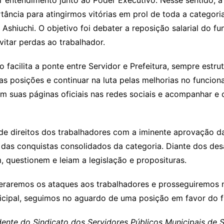
 entendimento junto ao Poder Executivo. Nesse sentido, a 
ância para atingirmos vitórias em prol de toda a categoria
Ashiuchi. O objetivo foi debater a reposição salarial do fu
itar perdas ao trabalhador.
facilita a ponte entre Servidor e Prefeitura, sempre estr
 posições e continuar na luta pelas melhorias no funcion
m suas páginas oficiais nas redes sociais e acompanhar e
 de direitos dos trabalhadores com a iminente aprovação d
das conquistas consolidados da categoria. Diante dos des
, questionem e leiam a legislação e proposituras.
raremos os ataques aos trabalhadores e prosseguiremos n
icipal, seguimos no aguardo de uma posição em favor do fu
dente do Sindicato dos Servidores Públicos Municipais de