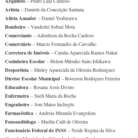
Arquiteto
– Pedro Luiz Cardoso
Artista
– Daniele da Conceição Santana
Atleta Amador
– Daniel Yoshizawa
Bombeiro
– Vanderlei Sobral Mota
Comerciante
– Adenilson da Rocha Cardoso
Comerciário
– Marcio Fernandes de Carvalho
Corretora de Imóveis
– Camila Aparecida Ramos Nakai
Cozinheira Escolar
– Heleni Mitsuko Saito Ishikawa
Desportista
– Shirley Aparecida de Oliveira Rodruigues
Diretor Escolar Municipal
– Roverson Rodrigues Ferreira
Educadora
– Rosana Assis Divino
Enfermeira
– Sueli Maria da Rocha
Engenheiro
– Joni Matos Incheglu
Farmacêutica
– Andreia Miranda Evangelista
Fonoaudióloga
– Marília Calil de Oliveira
Funcionário Federal do INSS
– Neide Regina da Silva