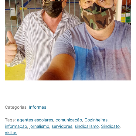
Categorias:
Informes
Tags:
agentes escolares
,
comunicação
,
Cozinheiras
,
informação
,
jornalismo
,
servidores
,
sindicalismo
,
Sindicato
,
visitas